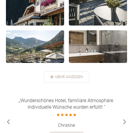
MEHR ANZEIGEN
wollen
„Wunderschönes Hotel, familiäre Atmosphäre.
„He
Individuelle Wünsche wurden erfüllt! “
Christine